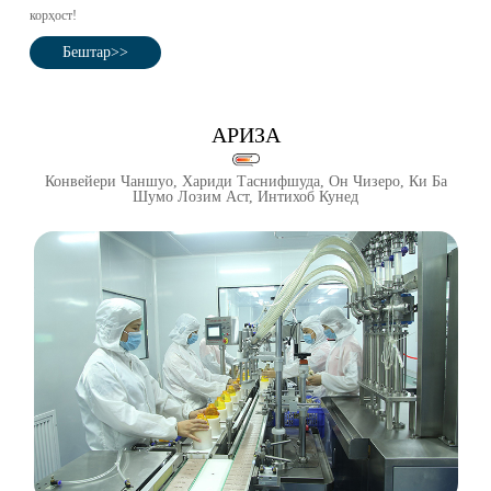
корҳост!
Бештар>>
АРИЗА
Конвейери Чаншуо, Хариди Таснифшуда, Он Чизеро, Ки Ба
Шумо Лозим Аст, Интихоб Кунед