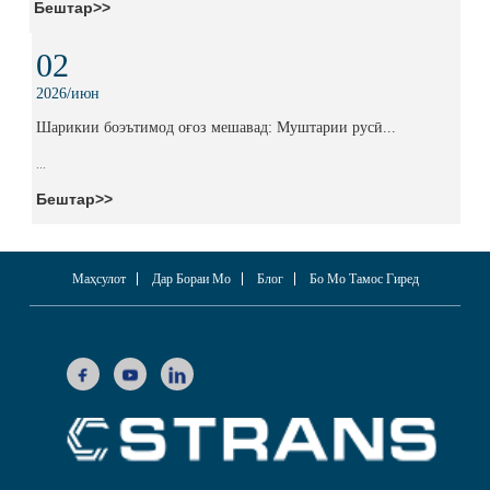
Бештар>>
02
2026/июн
Шарикии боэътимод оғоз мешавад: Муштарии русӣ...
...
Бештар>>
Маҳсулот
Дар Бораи Мо
Блог
Бо Мо Тамос Гиред