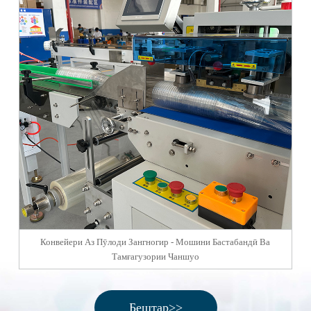
Конвейери Аз Пӯлоди Зангногир - Мошини Бастабандӣ Ва
К
Тамғагузории Чаншуо
Бештар>>