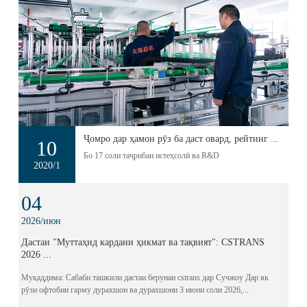
Ҷомро дар ҳамон рӯз ба даст овард, рейтинг ...
10
Бо 17 соли таҷрибаи истеҳсолӣ ва R&D
2020/1
04
2026/июн
Дастаи "Муттаҳид кардани ҳикмат ва тақвият": CSTRANS
2026 ...
Муқаддима: Сабаби ташкили дастаи берунаи cstrans дар Сучжоу Дар як
рӯзи офтобии гарму дурахшон ва дурахшони 3 июни соли 2026,...