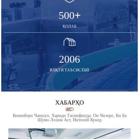
+
500
ҚОЛАБ
2006
ВАҚТИ ТАЪСИСЁБӢ
ХАБАРҲО
Конвейери Чаншуо, Хариди Таснифшуда, Он Чизеро, Ки Ба
Шумо Лозим Аст, Интихоб Кунед