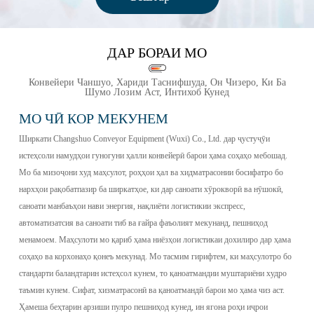
ДАР БОРАИ МО
Конвейери Чаншуо, Хариди Таснифшуда, Он Чизеро, Ки Ба
Шумо Лозим Аст, Интихоб Кунед
МО ЧӢ КОР МЕКУНЕМ
Ширкати Changshuo Conveyor Equipment (Wuxi) Co., Ltd. дар ҷустуҷӯи
истеҳсоли намудҳои гуногуни ҳалли конвейерӣ барои ҳама соҳаҳо мебошад.
Мо ба мизоҷони худ маҳсулот, роҳҳои ҳал ва хидматрасонии босифатро бо
нархҳои рақобатпазир ба ширкатҳое, ки дар саноати хӯрокворӣ ва нӯшокӣ,
саноати манбаъҳои нави энергия, нақлиёти логистикии экспресс,
автоматизатсия ва саноати тиб ва ғайра фаъолият мекунанд, пешниҳод
менамоем. Маҳсулоти мо қариб ҳама ниёзҳои логистикаи дохилиро дар ҳама
соҳаҳо ва корхонаҳо қонеъ мекунад. Мо тасмим гирифтем, ки маҳсулотро бо
стандарти баландтарин истеҳсол кунем, то қаноатмандии муштариёни худро
таъмин кунем. Сифат, хизматрасонӣ ва қаноатмандӣ барои мо ҳама чиз аст.
Ҳамеша беҳтарин арзиши пулро пешниҳод кунед, ин ягона роҳи иҷрои