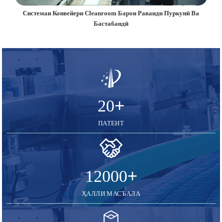
 Барои Раванди Пуркунӣ Ва
Конвейери Занҷирии Пластикии Мод
андӣ
Маҳсулоти Хӯрокворӣ Ва
+
20
ПАТЕНТ
+
12000
ҲАЛЛИ МАСЪАЛА